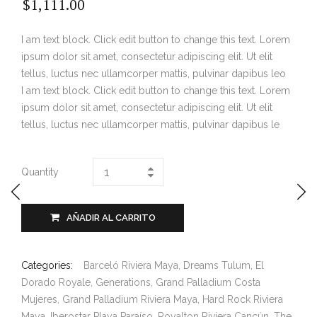
$
1,111.00
I am text block. Click edit button to change this text. Lorem
ipsum dolor sit amet, consectetur adipiscing elit. Ut elit
tellus, luctus nec ullamcorper mattis, pulvinar dapibus leo
I am text block. Click edit button to change this text. Lorem
ipsum dolor sit amet, consectetur adipiscing elit. Ut elit
tellus, luctus nec ullamcorper mattis, pulvinar dapibus le
Quantity
AÑADIR AL CARRITO
Categories:
Barceló Riviera Maya
,
Dreams Tulum
,
El
Dorado Royale
,
Generations
,
Grand Palladium Costa
Mujeres
,
Grand Palladium Riviera Maya
,
Hard Rock Riviera
Maya
,
Iberostar Playa Paraíso
,
Royalton Riviera Cancún
,
The