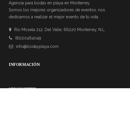
Agencia para bodas en playa en Monterrey.
Somos los mejores organizadores de eventos, nos
dedicamos a realizar el mejor evento de tu vida.
Río Mosela 212, Del Valle, 66220 Monterrey, N.L.
(81)20464049
info@bodayplaya.com
INFORMACIÓN
NEWSLETTER
Suscríbase a nuestro boletín para obtener las últimas
actualizaciones sobre eventos y la agencia de bodas.
REVIEWS DE CLIENTES