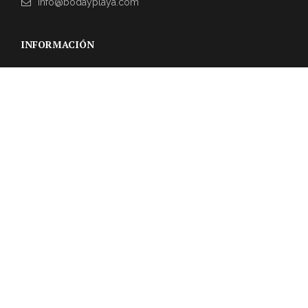
info@bodayplaya.com
INFORMACIÓN
NEWSLETTER
Suscríbase a nuestro boletín para obtener las últimas
actualizaciones sobre eventos y la agencia de bodas.
REVIEWS DE CLIENTES