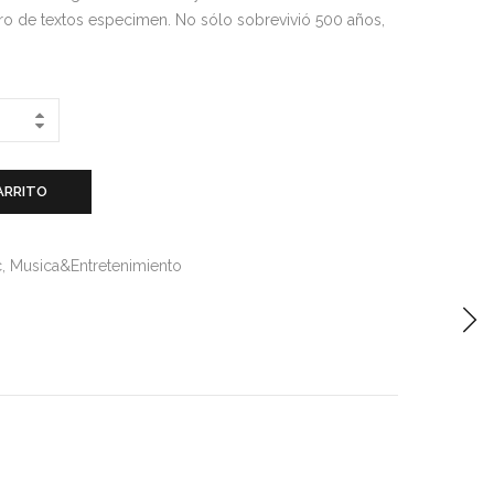
bro de textos especimen. No sólo sobrevivió 500 años,
ARRITO
c
,
Musica&Entretenimiento