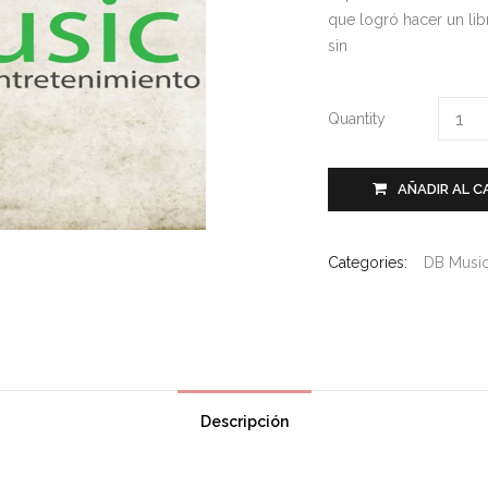
que logró hacer un li
sin
Quantity
AÑADIR AL C
Categories:
DB Musi
Descripción