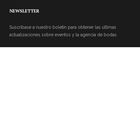
NEWSLETTER
Suscríbase a nuestro boletín para obtener las últimas
actualizaciones sobre eventos y la agencia de bodas.
REVIEWS DE CLIENTES
© 2026
Agencia de Bodas en Monterrey .
Los mejores
eventos
BodayPlaya.com
.Todos los derechos reservados