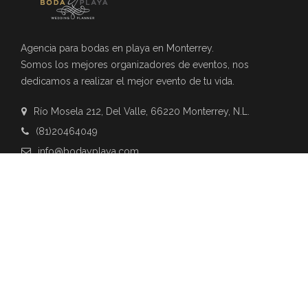
Agencia para bodas en playa en Monterrey.
Somos los mejores organizadores de eventos, nos
dedicamos a realizar el mejor evento de tu vida.
Río Mosela 212, Del Valle, 66220 Monterrey, N.L.
(81)20464049
info@bodayplaya.com
INFORMACIÓN
NEWSLETTER
Suscríbase a nuestro boletín para obtener las últimas
actualizaciones sobre eventos y la agencia de bodas.